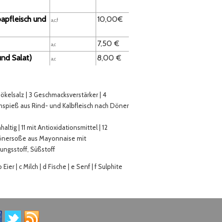
apfleisch und
10,00€
a,c,f
7,50 €
a,c
nd Salat)
8,00 €
a,c
pökelsalz | 3 Geschmacksverstärker | 4
ehspieß aus Rind- und Kalbfleisch nach Döner
haltig | 11 mit Antioxidationsmittel | 12
| Dönersoße aus Mayonnaise mit
rungsstoff, Süßstoff
ier | c Milch | d Fische | e Senf | f Sulphite