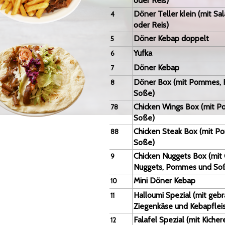
oder Reis)
Döner Teller klein
(mit Sa
4
oder Reis)
Döner Kebap doppelt
5
Yufka
6
Döner Kebap
7
Döner Box (mit Pommes, F
8
Soße)
Chicken Wings Box (mit 
78
Soße)
Chicken Steak Box (mit 
88
Soße)
Chicken Nuggets Box (mit
9
Nuggets, Pommes und So
Mini Döner Kebap
10
Halloumi Spezial (mit ge
11
Ziegenkäse und Kebapflei
Falafel Spezial (mit Kicher
12