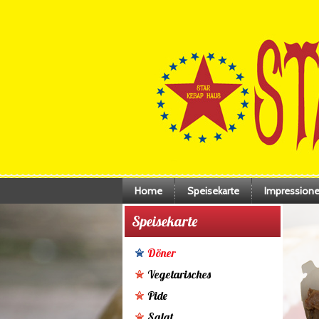
Home
Speisekarte
Impression
Speisekarte
Döner
Vegetarisches
Pide
Salat