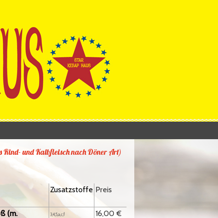
Rind- und Kalbfleisch nach Döner Art)
Zusatzstoffe
Preis
oß (m.
16,00 €
3,4,5,a,c,f